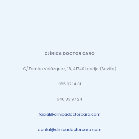
CLÍNICA DOCTOR CARO
C/ Fernán Velázquez, 18, 41740 Lebrija (Sevilla)
955 97 14 31
640 83 97 24
facial@clinicadoctorcaro.com
dental@clinicadoctorcaro.com